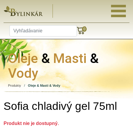
0
Oleje
&
Masti
&
Vody
Produkty
/
Oleje & Masti & Vody
Sofia chladivý gel 75ml
Produkt nie je dostupný.