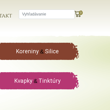
0
takt
Koreniny
Silice
&
Kvapky
Tinktúry
&