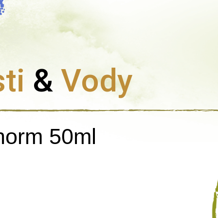
ti
&
Vody
onorm 50ml