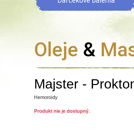
Darčekové balenia
Oleje
&
Mas
Majster - Prokt
Hemoroidy
Produkt nie je dostupný.