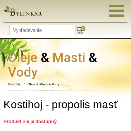
0
Oleje
&
Masti
&
Vody
Produkty
/
Oleje & Masti & Vody
Kostihoj - propolis masť
Produkt nie je dostupný.