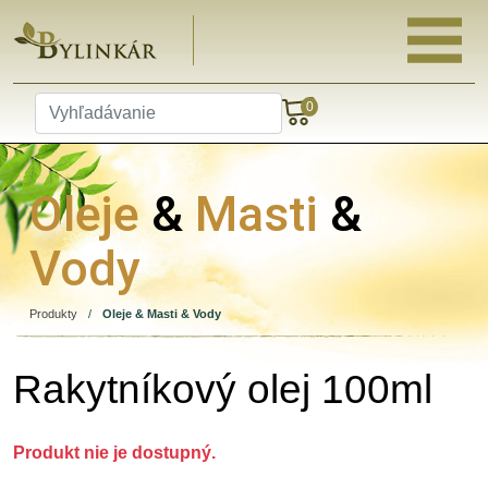
0
Oleje
&
Masti
&
Vody
Produkty
/
Oleje & Masti & Vody
Rakytníkový olej 100ml
Produkt nie je dostupný.