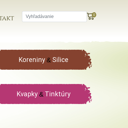
0
takt
Koreniny
Silice
&
Kvapky
Tinktúry
&