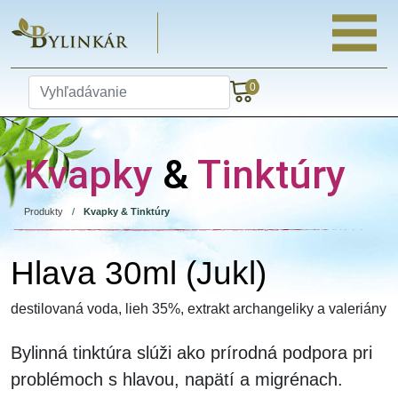
0
Kvapky
&
Tinktúry
Produkty
/
Kvapky & Tinktúry
Hlava 30ml (Jukl)
destilovaná voda, lieh 35%, extrakt archangeliky a valeriány
Bylinná tinktúra
slúži ako prírodná podpora pri
problémoch s hlavou, napätí a migrénach.