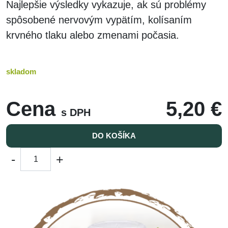
Najlepšie výsledky vykazuje, ak sú problémy
spôsobené nervovým vypätím, kolísaním
krvného tlaku alebo zmenami počasia.
skladom
Cena
5,20 €
s DPH
DO KOŠÍKA
-
+