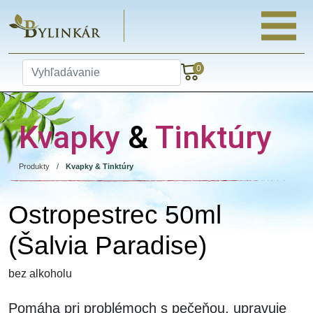
0
Kvapky
&
Tinktúry
Produkty
/
Kvapky & Tinktúry
Ostropestrec 50ml
(Šalvia Paradise)
bez alkoholu
Pomáha pri problémoch s pečeňou, upravuje