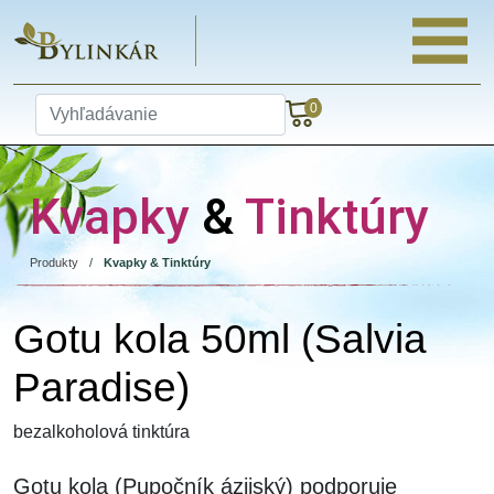
0
Kvapky
&
Tinktúry
Produkty
/
Kvapky & Tinktúry
Gotu kola 50ml (Salvia
Paradise)
bezalkoholová tinktúra
Gotu kola
(Pupočník ázijský) podporuje