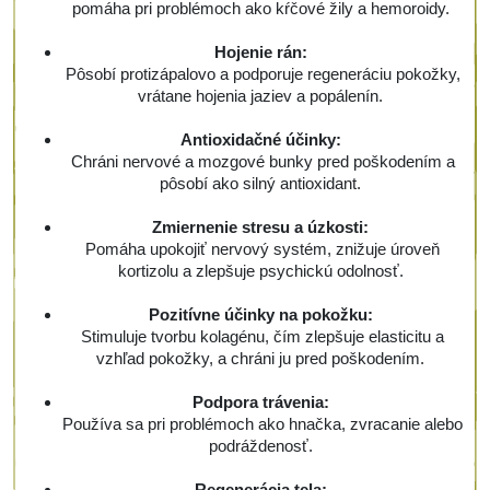
pomáha pri problémoch ako kŕčové žily a hemoroidy.
Hojenie rán:
Pôsobí protizápalovo a podporuje regeneráciu pokožky,
vrátane hojenia jaziev a popálenín.
Antioxidačné účinky:
Chráni nervové a mozgové bunky pred poškodením a
pôsobí ako silný antioxidant.
Zmiernenie stresu a úzkosti:
Pomáha upokojiť nervový systém, znižuje úroveň
kortizolu a zlepšuje psychickú odolnosť.
Pozitívne účinky na pokožku:
Stimuluje tvorbu kolagénu, čím zlepšuje elasticitu a
vzhľad pokožky, a chráni ju pred poškodením.
Podpora trávenia:
Používa sa pri problémoch ako hnačka, zvracanie alebo
podráždenosť.
Regenerácia tela: