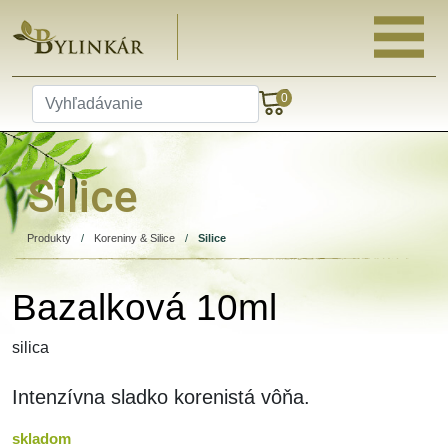
0
Silice
Produkty
/
Koreniny & Silice
/
Silice
Bazalková 10ml
silica
Intenzívna sladko korenistá vôňa.
skladom