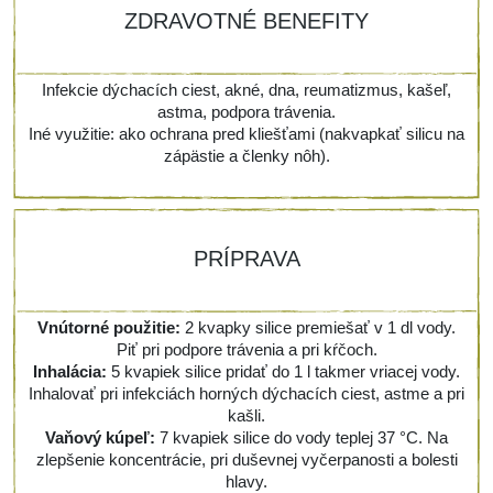
ZDRAVOTNÉ BENEFITY
Infekcie dýchacích ciest, akné, dna, reumatizmus, kašeľ,
astma, podpora trávenia.
Iné využitie:
ako ochrana pred kliešťami (nakvapkať silicu na
zápästie a členky nôh).
PRÍPRAVA
Vnútorné použitie:
2 kvapky silice premiešať v 1 dl vody.
Piť pri podpore trávenia a pri kŕčoch.
Inhalácia:
5 kvapiek silice pridať do 1 l takmer vriacej vody.
Inhalovať pri infekciách horných dýchacích ciest, astme a pri
kašli.
Vaňový kúpeľ:
7 kvapiek silice do vody teplej 37 °C. Na
zlepšenie koncentrácie, pri duševnej vyčerpanosti a bolesti
hlavy.