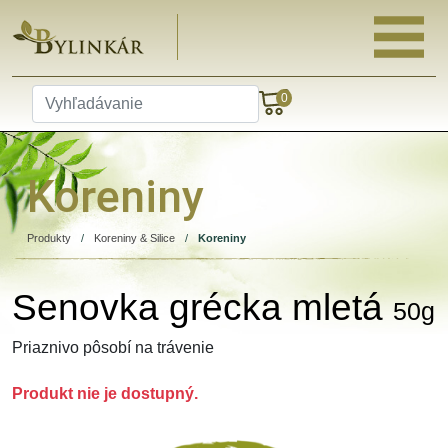
0
Koreniny
Produkty
/
Koreniny & Silice
/
Koreniny
Senovka grécka mletá
50g
Priaznivo pôsobí na trávenie
Produkt nie je dostupný.