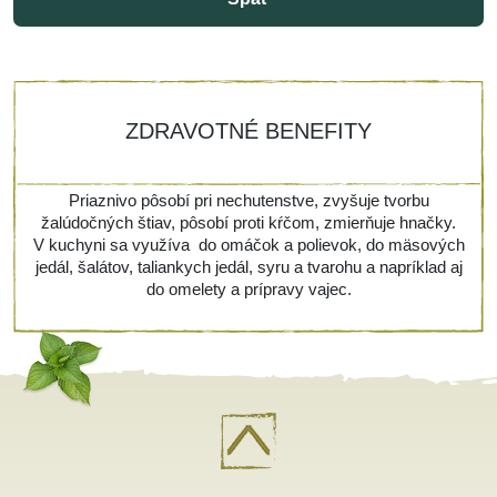
ZDRAVOTNÉ BENEFITY
Priaznivo pôsobí pri nechutenstve, zvyšuje tvorbu
žalúdočných štiav, pôsobí proti kŕčom, zmierňuje hnačky.
V kuchyni sa využíva do omáčok a polievok, do mäsových
jedál, šalátov, taliankych jedál, syru a tvarohu a napríklad aj
do omelety a prípravy vajec.