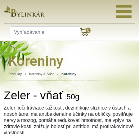
0
Koreniny
Produkty
/
Koreniny & Silice
/
Koreniny
Zeler - vňať
50g
Zeler lieči tráviace ťažkosti, dezinfikuje sliznice v ústach a
nosohltane, má antibakteriálne účinky na obličky, posilňuje
nervy a mozog, pomáha redukovať hmotnosť, má vplyv na
zdravie kostí, znižuje bolesť pri artritíde, má protirakovinové
vlastnosti