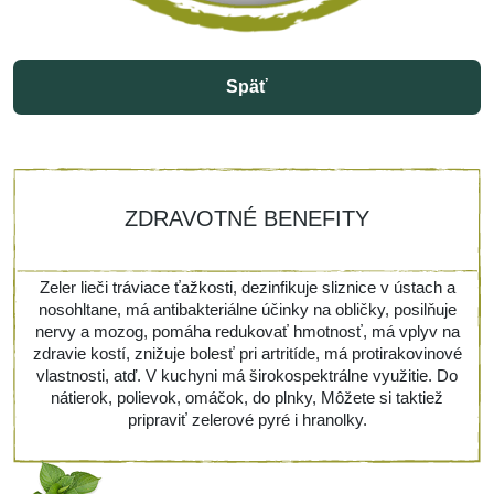
Späť
ZDRAVOTNÉ BENEFITY
Zeler lieči tráviace ťažkosti, dezinfikuje sliznice v ústach a
nosohltane, má antibakteriálne účinky na obličky, posilňuje
nervy a mozog, pomáha redukovať hmotnosť, má vplyv na
zdravie kostí, znižuje bolesť pri artritíde, má protirakovinové
vlastnosti, atď. V kuchyni má širokospektrálne využitie. Do
nátierok, polievok, omáčok, do plnky, Môžete si taktiež
pripraviť zelerové pyré i hranolky.