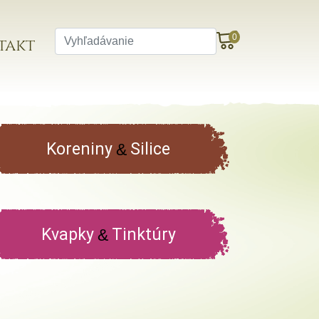
0
takt
Koreniny
Silice
&
Kvapky
Tinktúry
&