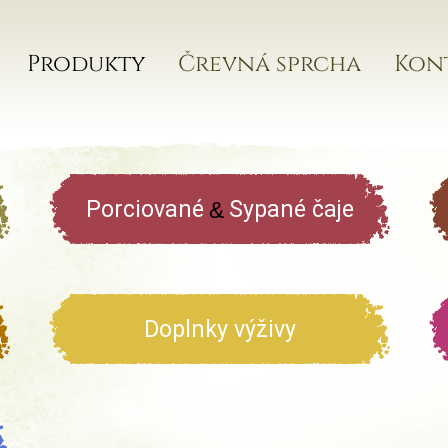
Produkty
Črevná sprcha
Kon
Porciované
Sypané čaje
&
Doplnky výživy