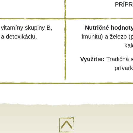
PRÍPR
 vitamíny skupiny B,
Nutričné hodnoty
 a detoxikáciu.
imunitu) a železo (
kal
Využitie:
Tradičná s
prívar