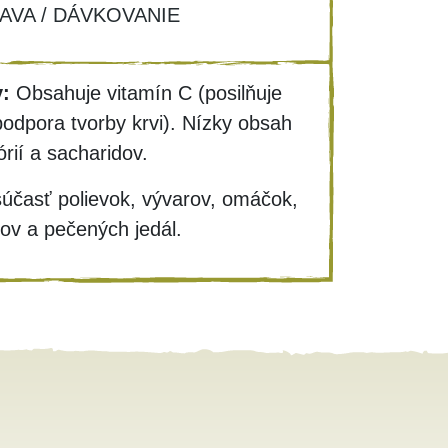
AVA / DÁVKOVANIE
:
Obsahuje vitamín C (posilňuje
podpora tvorby krvi). Nízky obsah
órií a sacharidov.
účasť polievok, vývarov, omáčok,
kov a pečených jedál.