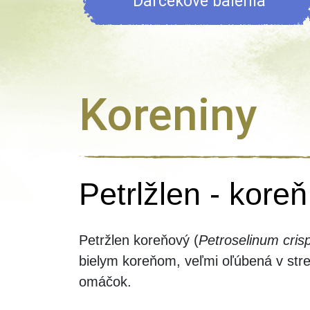
Darčekové balenia
Koreniny
Petrlžlen - kore
Petržlen koreňový (
Petroselinum cri
bielym koreňom, veľmi oľúbená v stre
omáčok.