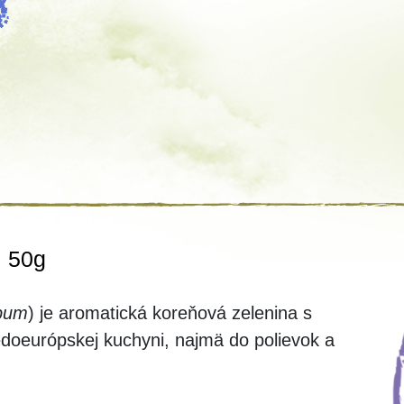
ň
50g
spum
) je aromatická koreňová zelenina s
doeurópskej kuchyni, najmä do polievok a