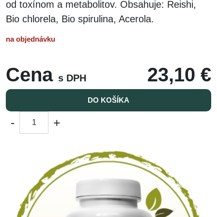
od toxínom a metabolitov. Obsahuje: Reishi,
Bio chlorela, Bio spirulina, Acerola.
na objednávku
Cena
23,10 €
s DPH
DO KOŠÍKA
-
+