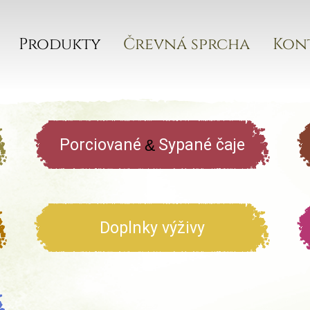
Produkty
Črevná sprcha
Kon
Porciované
Sypané čaje
&
Doplnky výživy