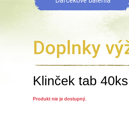
Darčekové balenia
Doplnky vý
Klinček tab 40ks
Produkt nie je dostupný.