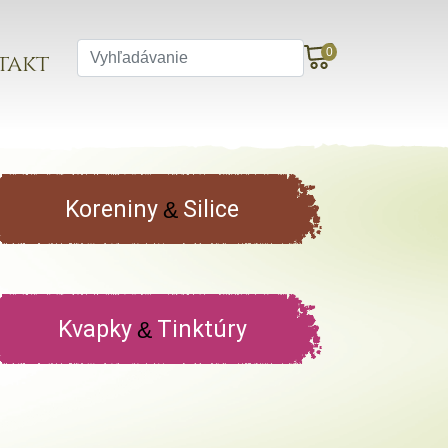
0
takt
Koreniny
Silice
&
Kvapky
Tinktúry
&