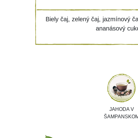
Biely čaj, zelený čaj, jazmínový čaj
ananásový cuko
JAHODA V
ŠAMPANSKO