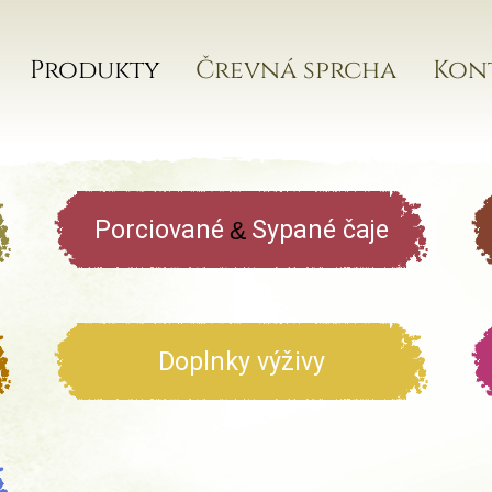
Produkty
Črevná sprcha
Kon
Porciované
Sypané čaje
&
Doplnky výživy