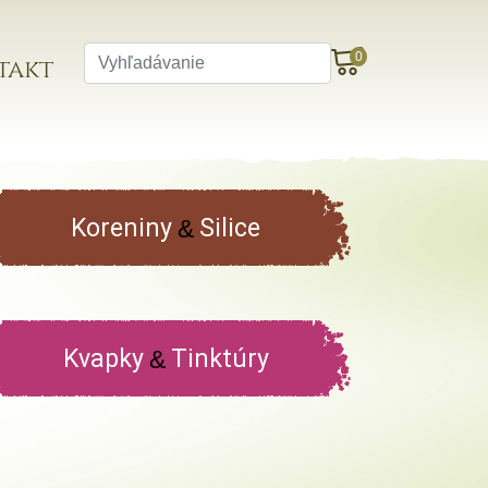
0
takt
Koreniny
Silice
&
Kvapky
Tinktúry
&