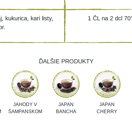
, kukurica, kari listy,
1 ČL na 2 dcl 70
r.
ĎALŠIE PRODUKTY
JAHODY V
JAPAN
JAPAN
M
ŠAMPANSKOM
BANCHA
CHERRY