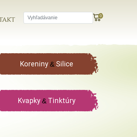
0
takt
Koreniny
Silice
&
Kvapky
Tinktúry
&