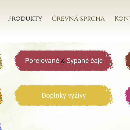
Produkty
Črevná sprcha
Kon
Porciované
Sypané čaje
&
Doplnky výživy