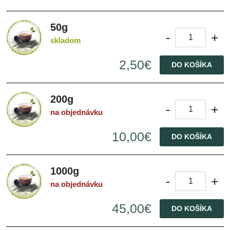
50g
-
+
skladom
2,50€
DO KOŠÍKA
200g
-
+
na objednávku
10,00€
DO KOŠÍKA
1000g
-
+
na objednávku
45,00€
DO KOŠÍKA