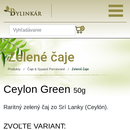
0
Zelené čaje
Produkty
/
Čaje & Sypané Porciované
/
Zelené čaje
Ceylon Green
50g
Raritný zelený čaj zo Srí Lanky (Ceylón).
ZVOĽTE VARIANT: