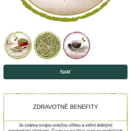
Späť
ZDRAVOTNÉ BENEFITY
Je známa svojou sviežou vôňou a veľmi dobrými
repelentými účinkami. Často sa používa aj pri reumatických