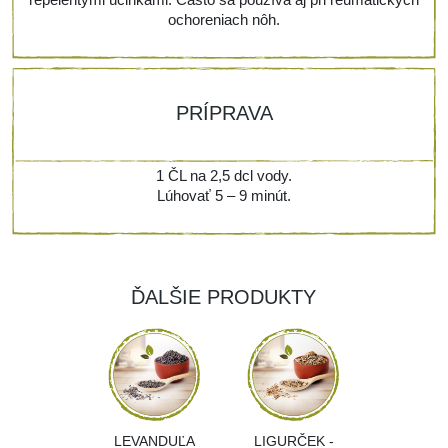
ochoreniach nôh.
PRÍPRAVA
1 ČL na 2,5 dcl vody.
Lúhovať 5 – 9 minút.
ĎALŠIE PRODUKTY
LEVANDUĽA
LIGURČEK -