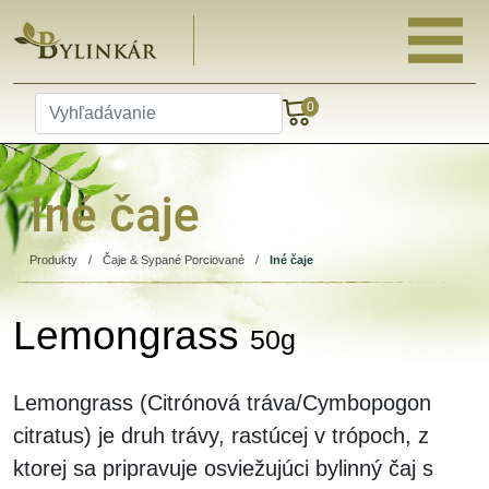
0
Iné čaje
Produkty
/
Čaje & Sypané Porciované
/
Iné čaje
Lemongrass
50g
Lemongrass (Citrónová tráva/Cymbopogon
citratus) je druh trávy, rastúcej v trópoch, z
ktorej sa pripravuje osviežujúci bylinný čaj s