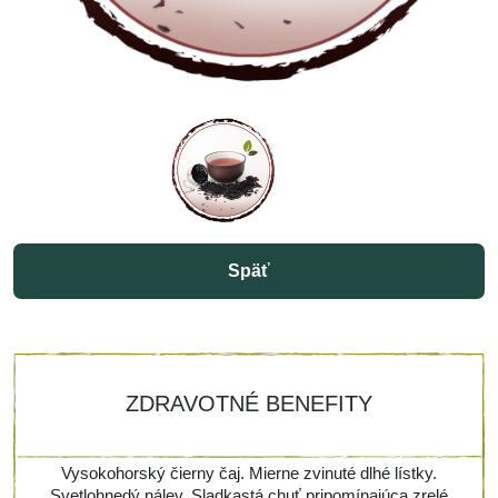
Späť
ZDRAVOTNÉ BENEFITY
Vysokohorský čierny čaj. Mierne zvinuté dlhé lístky.
Svetlohnedý nálev. Sladkastá chuť pripomínajúca zrelé