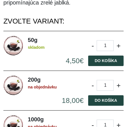
pripomínajúca zrelé jablká.
ZVOĽTE VARIANT:
50g
-
+
skladom
4,50€
DO KOŠÍKA
200g
-
+
na objednávku
18,00€
DO KOŠÍKA
1000g
-
+
na objednávku