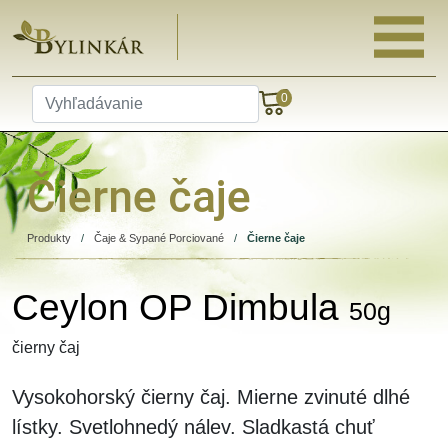
0
Čierne čaje
Produkty
/
Čaje & Sypané Porciované
/
Čierne čaje
Ceylon OP Dimbula
50g
čierny čaj
Vysokohorský čierny čaj. Mierne zvinuté dlhé
lístky. Svetlohnedý nálev. Sladkastá chuť