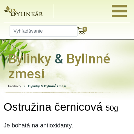
0
Bylinky
&
Bylinné
zmesi
Produkty
/
Bylinky & Bylinné zmesi
Ostružina černicová
50g
Je bohatá na antioxidanty.