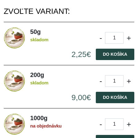
ZVOĽTE VARIANT:
50g
-
+
skladom
2,25€
DO KOŠÍKA
200g
-
+
skladom
9,00€
DO KOŠÍKA
1000g
-
+
na objednávku