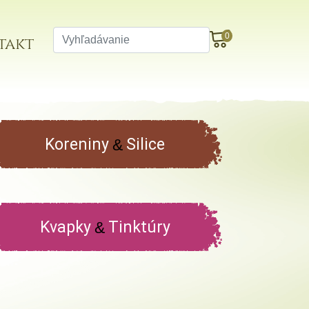
0
takt
Koreniny
Silice
&
Kvapky
Tinktúry
&