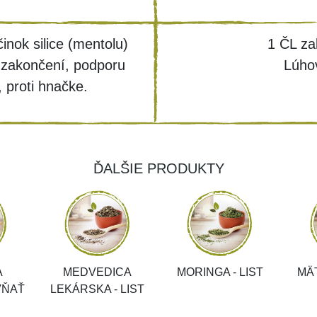
inok silice (mentolu)
1 ČL zal
h zakončení, podporu
Lúho
, proti hnačke.
ĎALŠIE PRODUKTY
A
MEDVEDICA
MORINGA - LIST
MÄ
VŇAŤ
LEKÁRSKA - LIST