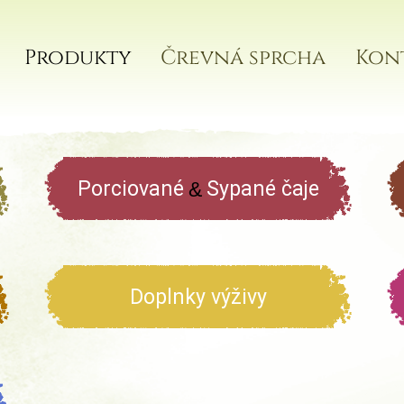
Produkty
Črevná sprcha
Kon
Porciované
Sypané čaje
&
Doplnky výživy