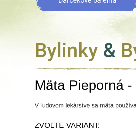
Darčekové balenia
Bylinky
&
By
Mäta Pieporná -
V ľudovom lekárstve sa mäta používa 
ZVOĽTE VARIANT: