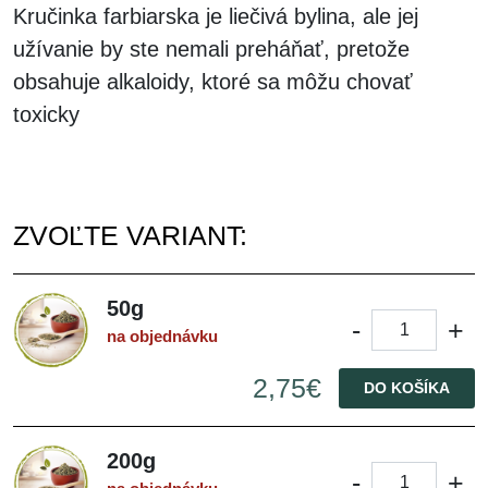
Kručinka farbiarska je liečivá bylina, ale jej
užívanie by ste nemali preháňať, pretože
obsahuje alkaloidy, ktoré sa môžu chovať
toxicky
ZVOĽTE VARIANT:
50g
-
+
na objednávku
2,75€
DO KOŠÍKA
200g
-
+