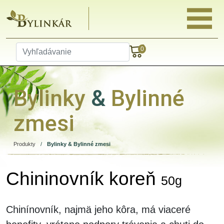
0
Bylinky
&
Bylinné
zmesi
Produkty
/
Bylinky & Bylinné zmesi
Chininovník koreň
50g
Chinínovník, najmä jeho kôra, má viaceré