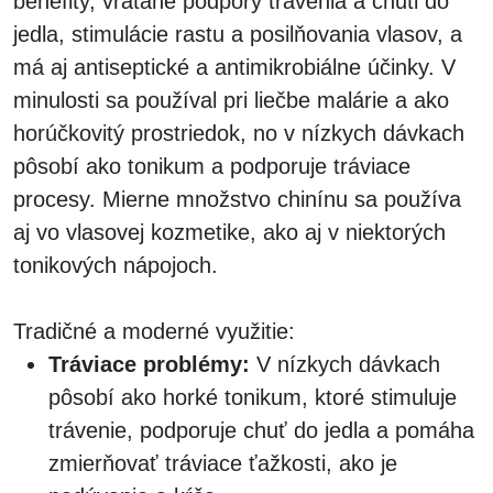
benefity, vrátane podpory trávenia a chuti do
jedla, stimulácie rastu a posilňovania vlasov, a
má aj antiseptické a antimikrobiálne účinky.
V
minulosti sa používal pri liečbe malárie a ako
horúčkovitý prostriedok, no v nízkych dávkach
pôsobí ako tonikum a podporuje tráviace
procesy.
Mierne množstvo chinínu sa používa
aj vo vlasovej kozmetike, ako aj v niektorých
tonikových nápojoch.
Tradičné a moderné využitie:
Tráviace problémy:
V nízkych dávkach
pôsobí ako horké tonikum, ktoré stimuluje
trávenie, podporuje chuť do jedla a pomáha
zmierňovať tráviace ťažkosti, ako je