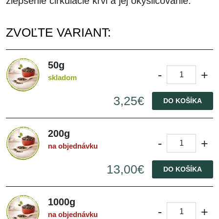
zlepšenie cirkulácie krvi a jej okysličovanie.
ZVOĽTE VARIANT:
50g
-
+
skladom
3,25€
DO KOŠÍKA
200g
-
+
na objednávku
13,00€
DO KOŠÍKA
1000g
-
+
na objednávku