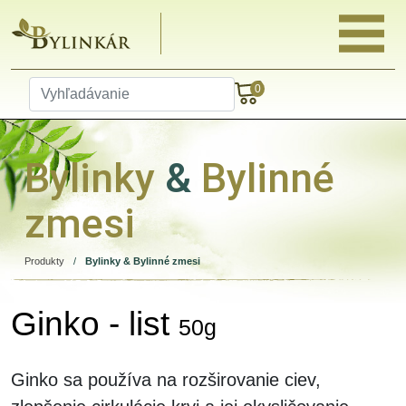
0
Bylinky
&
Bylinné
zmesi
Produkty
/
Bylinky & Bylinné zmesi
Ginko - list
50g
Ginko sa používa na rozširovanie ciev,