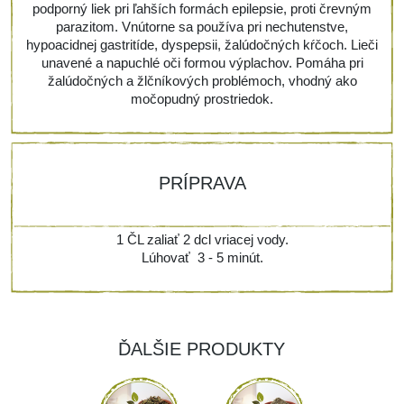
podporný liek pri ľahších formách epilepsie, proti črevným
parazitom. Vnútorne sa používa pri nechutenstve,
hypoacidnej gastritíde, dyspepsii, žalúdočných kŕčoch. Lieči
unavené a napuchlé oči formou výplachov. Pomáha pri
žalúdočných a žlčníkových problémoch, vhodný ako
močopudný prostriedok.
PRÍPRAVA
1 ČL zaliať 2 dcl vriacej vody.
Lúhovať 3 - 5 minút.
ĎALŠIE PRODUKTY