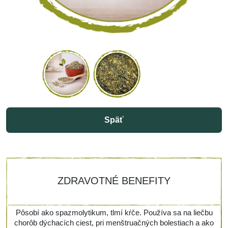
Späť
ZDRAVOTNÉ BENEFITY
Pôsobí ako spazmolytikum, tlmí kŕče. Používa sa na liečbu
chorôb dýchacích ciest, pri menštruačných bolestiach a ako