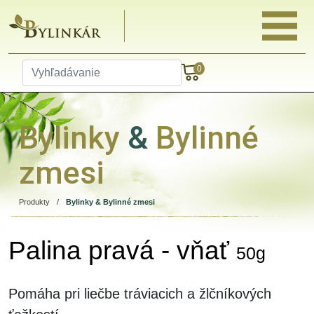
0
Bylinky
&
Bylinné
zmesi
Produkty
/
Bylinky & Bylinné zmesi
Palina pravá - vňať
50g
Pomáha pri liečbe tráviacich a žlčníkových