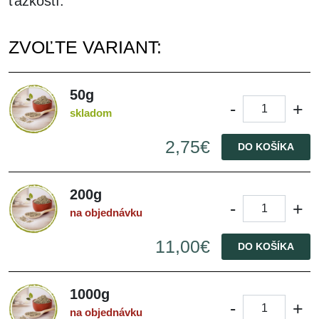
ťažkostí.
ZVOĽTE VARIANT:
50g
-
+
skladom
2,75€
DO KOŠÍKA
200g
-
+
na objednávku
11,00€
DO KOŠÍKA
1000g
-
+
na objednávku