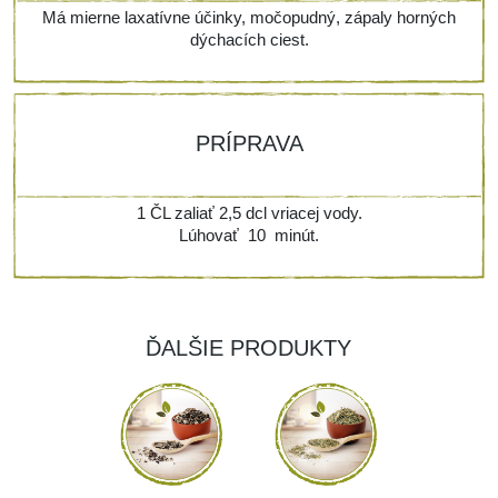
Má mierne laxatívne účinky, močopudný, zápaly horných
dýchacích ciest.
PRÍPRAVA
1 ČL zaliať 2,5 dcl vriacej vody.
Lúhovať 10 minút.
ĎALŠIE PRODUKTY