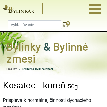
0
Bylinky
&
Bylinné
zmesi
Produkty
/
Bylinky & Bylinné zmesi
Kosatec - koreň
50g
Prispieva k normálnej činnosti dýchacieho