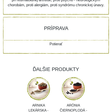
chorobám, proti alergiám, proti syndrómu chronickej únavy.
PRÍPRAVA
Potierať
ĎALŠIE PRODUKTY
ARNIKA
ARÓNIA
LEKÁRSKA -
ČIERNOPLODÁ -