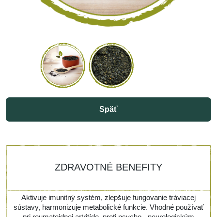
Späť
ZDRAVOTNÉ BENEFITY
Aktivuje imunitný systém, zlepšuje fungovanie tráviacej
sústavy, harmonizuje metabolické funkcie. Vhodné používať
pri reumatoidnej artritíde, proti psycho - neurologickým